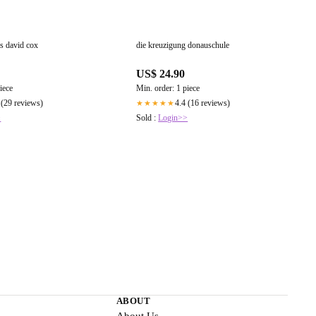
is david cox
die kreuzigung donauschule
US$ 24.90
iece
Min. order: 1 piece
 (29 reviews)
4.4 (16 reviews)
★★★★★
>
Sold :
Login>>
ABOUT