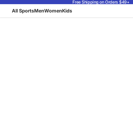
Free Shipping on Orders $49+
All Sports
Men
Women
Kids