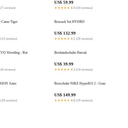
US$ 59.99
 (7 reviews)
★★★★★
4.4 (14 reviews)
 Camo Tiger
Boxsack Set HYDRO
US$ 132.99
 (13 reviews)
★★★★★
4.1 (29 reviews)
 EVO Wrestling - Rot
Boxhandschuhe Hawaii
US$ 39.99
 (6 reviews)
★★★★★
4.3 (14 reviews)
USION Aztec
Boxschuhe NIKE HyperKO 2 - Grau
US$ 149.99
 (29 reviews)
★★★★★
4.6 (19 reviews)