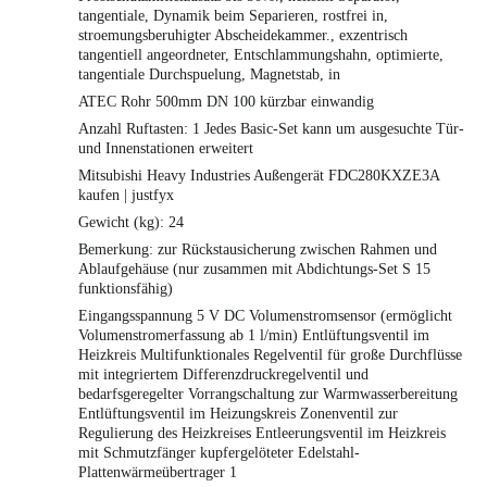
tangentiale, Dynamik beim Separieren, rostfrei in,
stroemungsberuhigter Abscheidekammer., exzentrisch
tangentiell angeordneter, Entschlammungshahn, optimierte,
tangentiale Durchspuelung, Magnetstab, in
ATEC Rohr 500mm DN 100 kürzbar einwandig
Anzahl Ruftasten: 1 Jedes Basic-Set kann um ausgesuchte Tür-
und Innenstationen erweitert
Mitsubishi Heavy Industries Außengerät FDC280KXZE3A
kaufen | justfyx
Gewicht (kg): 24
Bemerkung: zur Rückstausicherung zwischen Rahmen und
Ablaufgehäuse (nur zusammen mit Abdichtungs-Set S 15
funktionsfähig)
Eingangsspannung 5 V DC Volumenstromsensor (ermöglicht
Volumenstromerfassung ab 1 l/min) Entlüftungsventil im
Heizkreis Multifunktionales Regelventil für große Durchflüsse
mit integriertem Differenzdruckregelventil und
bedarfsgeregelter Vorrangschaltung zur Warmwasserbereitung
Entlüftungsventil im Heizungskreis Zonenventil zur
Regulierung des Heizkreises Entleerungsventil im Heizkreis
mit Schmutzfänger kupfergelöteter Edelstahl-
Plattenwärmeübertrager 1