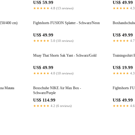
US$ 59.99
US$ 49.99
★★★★★
4.8 (13 reviews)
★★★★★
4.3
(250/400 cm)
Fightshorts FUSION Splatter - Schwarz/Neon
Boxhandschuhe
US$ 49.99
US$ 49.99
★★★★★
5.0 (10 reviews)
★★★★★
4.7
Muay Thai Shorts Sak Yant - Schwarz/Gold
Trainingsshirt
US$ 49.99
US$ 19.99
★★★★★
4.0 (10 reviews)
★★★★★
4.3
na Matata
Boxschuhe NIKE Air Max Box -
Fightshorts F
Schwarz/Purple
US$ 114.99
US$ 49.99
★★★★★
4.2 (6 reviews)
★★★★★
4.6