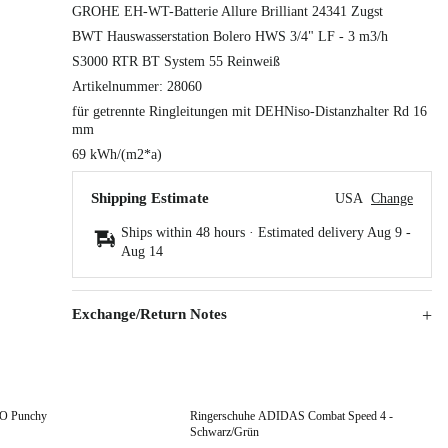
GROHE EH-WT-Batterie Allure Brilliant 24341 Zugst
BWT Hauswasserstation Bolero HWS 3/4" LF - 3 m3/h
S3000 RTR BT System 55 Reinweiß
Artikelnummer: 28060
für getrennte Ringleitungen mit DEHNiso-Distanzhalter Rd 16
mm
69 kWh/(m2*a)
Shipping Estimate
USA
Change
Ships within 48 hours · Estimated delivery
Aug 9
-
Aug 14
Exchange/Return Notes
VO Punchy
Ringerschuhe ADIDAS Combat Speed 4 -
Schwarz/Grün