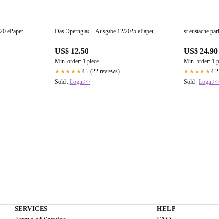
20 ePaper
Das Opernglas – Ausgabe 12/2025 ePaper
st eustache par
US$ 12.50
US$ 24.90
Min. order: 1 piece
Min. order: 1 p
4.2 (22 reviews)
4.2
★★★★★
★★★★★
Sold :
Login>>
Sold :
Login>
SERVICES
HELP