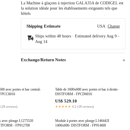
La Machine à glaçons à injection GALA35A de CODIGEL est
la solution idéale pour les établissements exigeants tels que
hôtels
Shipping Estimate
USA
Change
Ships within 48 hours · Estimated delivery
Aug 9
-
Aug 14
Exchange/Return Notes
00 avec portes et bac central-
Table de 1600x600 avec portes et bac à droite-
FPCC6016
DISTFORM - FPCD6016
0
US$ 529.10
 (28 reviews)
★★★★★
4.2 (18 reviews)
s avec plonge L1275520
Module à portes avec plonge L146442I
STFORM - FP912700
1400x600- DISTFORM - FP91460I