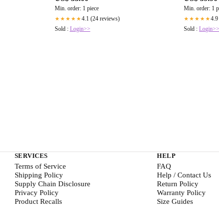
Min. order: 1 piece
Min. order: 1 p
4.1 (24 reviews)
4.9
★★★★★
★★★★★
Sold :
Login>>
Sold :
Login>
SERVICES
HELP
Terms of Service
FAQ
Shipping Policy
Help / Contact Us
Supply Chain Disclosure
Return Policy
Privacy Policy
Warranty Policy
Product Recalls
Size Guides