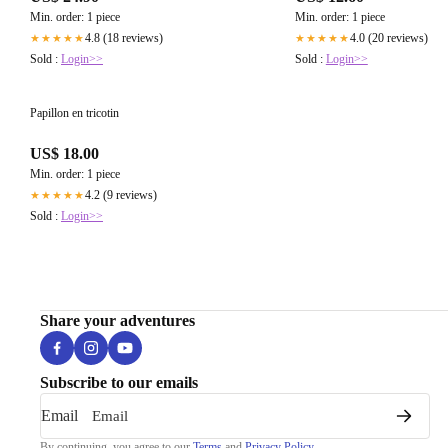
Min. order: 1 piece
Min. order: 1 piece
4.8 (18 reviews)
4.0 (20 reviews)
★★★★★
★★★★★
Sold :
Login>>
Sold :
Login>>
Papillon en tricotin
US$ 18.00
Min. order: 1 piece
4.2 (9 reviews)
★★★★★
Sold :
Login>>
Share your adventures
Subscribe to our emails
Email
By continuing, you agree to our
Terms
and
Privacy Policy
.