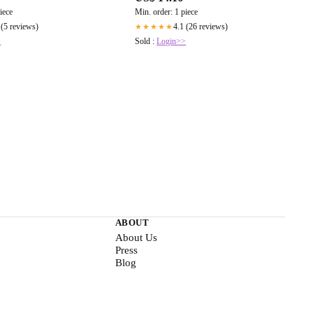
iece
Min. order: 1 piece
 (5 reviews)
4.1 (26 reviews)
★★★★★
>
Sold :
Login>>
ABOUT
About Us
Press
Blog