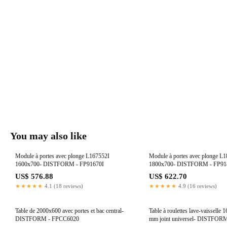
You may also like
Module à portes avec plonge L167552I
Module à portes avec plonge L
1600x700- DISTFORM - FP91670I
1800x700- DISTFORM - FP9
US$ 576.88
US$ 622.70
★★★★★
4.1 (18 reviews)
★★★★★
4.9 (16 reviews)
Table de 2000x600 avec portes et bac central-
Table à roulettes lave-vaissell
DISTFORM - FPCC6020
mm joint universel- DISTFO