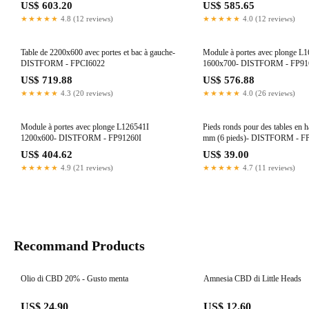
US$ 603.20
US$ 585.65
★★★★★
4.8 (12 reviews)
★★★★★
4.0 (12 reviews)
Table de 2200x600 avec portes et bac à gauche-
Module à portes avec plonge L
DISTFORM - FPCI6022
1600x700- DISTFORM - FP9
US$ 719.88
US$ 576.88
★★★★★
4.3 (20 reviews)
★★★★★
4.0 (26 reviews)
Module à portes avec plonge L126541I
Pieds ronds pour des tables en 
1200x600- DISTFORM - FP91260I
mm (6 pieds)- DISTFORM - 
US$ 404.62
US$ 39.00
★★★★★
4.9 (21 reviews)
★★★★★
4.7 (11 reviews)
Recommand Products
Olio di CBD 20% - Gusto menta
Amnesia CBD di Little Heads
US$ 24.90
US$ 12.60