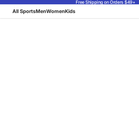
Free Shipping on Orders $49+
All Sports
Men
Women
Kids