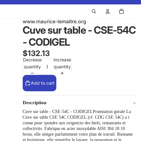
www.maurice-lemaitre.org
Cuve sur table - CSE-54C
- CODIGEL
$132.13
Decrease
Increase
quantity
quantity
Add to cart
Description
Cuve sur table - CSE-54C - CODIGELPrsentation gnrale La
Cuve sur table CSE 54C CODIGEL (rf. CDG CSE 54C) a t
conue pour rpondre aux exigences des htels, restaurants et
collectivits. Fabrique en acier inoxydable AISI 304 18 10
bross, elle sintgre parfaitement votre plan de travail. Rsistante
et hyginique, elle simplifie le lavage, la prparation et le