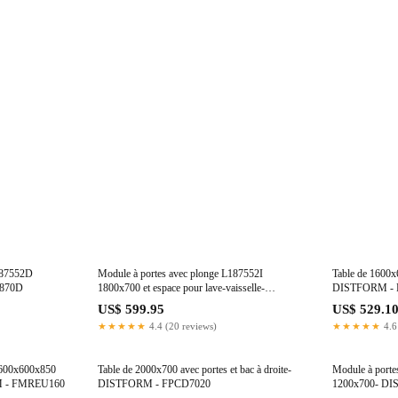
187552D
Module à portes avec plonge L187552I
Table de 1600x6
1870D
1800x700 et espace pour lave-vaisselle-
DISTFORM - 
DISTFORM - FP9187LI
US$ 599.95
US$ 529.1
★★★★★
4.4 (20 reviews)
★★★★★
4.6
e 1600x600x850
Table de 2000x700 avec portes et bac à droite-
Module à porte
RM - FMREU160
DISTFORM - FPCD7020
1200x700- DI