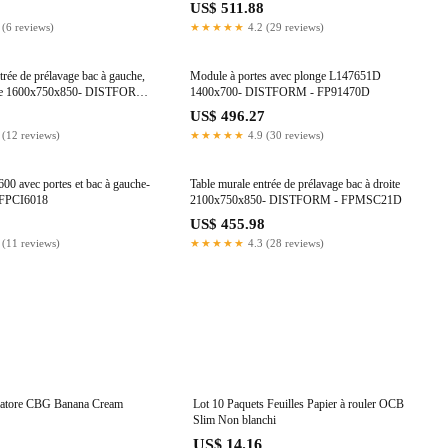
0
US$ 511.88
 (6 reviews)
★★★★★
4.2 (29 reviews)
trée de prélavage bac à gauche,
Module à portes avec plonge L147651D
agère 1600x750x850- DISTFORM -
1400x700- DISTFORM - FP91470D
8
US$ 496.27
 (12 reviews)
★★★★★
4.9 (30 reviews)
00 avec portes et bac à gauche-
Table murale entrée de prélavage bac à droite
FPCI6018
2100x750x850- DISTFORM - FPMSC21D
5
US$ 455.98
 (11 reviews)
★★★★★
4.3 (28 reviews)
zatore CBG Banana Cream
Lot 10 Paquets Feuilles Papier à rouler OCB
Slim Non blanchi
US$ 14.16