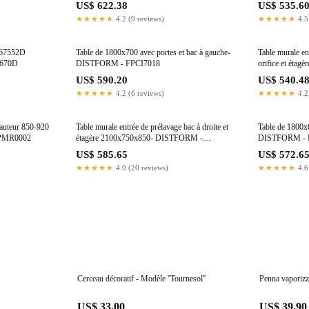
US$ 622.38
US$ 535.6
★★★★★
4.2 (9 reviews)
★★★★★
4.5
167552D
Table de 1800x700 avec portes et bac à gauche-
Table murale en
1670D
DISTFORM - FPCI7018
orifice et ét
FPAEC16I
US$ 590.20
US$ 540.4
★★★★★
4.2 (6 reviews)
★★★★★
4.2
hauteur 850-920
Table murale entrée de prélavage bac à droite et
Table de 1800x6
FPMR0002
étagère 2100x750x850- DISTFORM -
DISTFORM - 
FPMEC21D
US$ 585.65
US$ 572.6
★★★★★
4.0 (20 reviews)
★★★★★
4.6
Cerceau décoratif - Modèle ''Tournesol''
Penna vaporiz
US$ 33.00
US$ 39.90