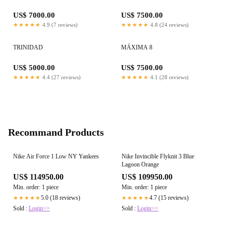
US$ 7000.00
US$ 7500.00
★★★★★
4.9 (7 reviews)
★★★★★
4.8 (24 reviews)
TRINIDAD
MÁXIMA 8
US$ 5000.00
US$ 7500.00
★★★★★
4.4 (27 reviews)
★★★★★
4.1 (28 reviews)
Recommand Products
Nike Air Force 1 Low NY Yankees
Nike Invincible Flyknit 3 Blue
Lagoon Orange
US$ 114950.00
US$ 109950.00
Min. order: 1 piece
Min. order: 1 piece
5.0 (18 reviews)
4.7 (15 reviews)
★★★★★
★★★★★
Sold :
Login>>
Sold :
Login>>